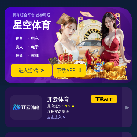
首页
知道
雷火电竞官网
案例精选
立即致电!
品牌故事
服务宗旨
沟通
雷火电竞官网入口
16761477651
案例精选
首页
案例精选