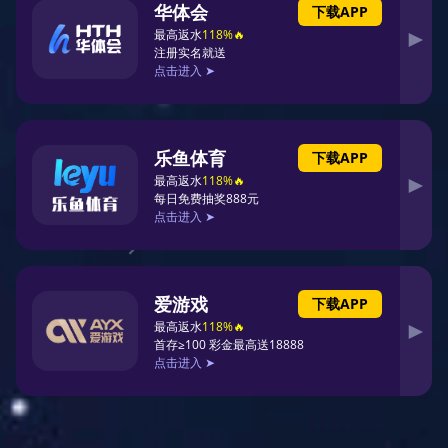
攻，而中日德兰则更偏向于稳固防守。本文旨在为读者提供
一份详尽的比赛前瞻，让大家能够提前感受到这场精彩对决
的魅力。
1、两队首发阵容解析
阿斯塔本场比赛的首发阵容中，以年轻球员居多，这显示了
球队对于未来发展的重视。从门将位置来看，他们选择了一
位反应迅速且具备一定指挥能力的年轻门将，这为后防线增
添了一层保障。在后卫线上，阿斯塔采用了四后卫体系，其
中包含了一名颇具潜力的新秀，他不仅能有效拦截对方进
攻，还能参与到进攻组织中。
而中日德兰则是在经验与实力之间取得平衡。他们的首发门
将是一名资深球员，他在关键时刻能够做出果敢决定，为球
队保驾护航。后防线同样由几名老将领衔，凭借丰富的比赛
经验，他们能够有效地化解对手的威胁，同时也能通过成熟
的判断力来指挥全队防线。