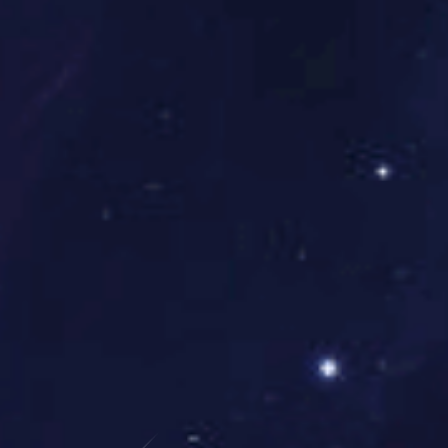
综上所述，两队都有自己的明星球员，但他们在状态上的差
异会直接影响到比赛走势。阿斯塔需要依靠年轻人的朝气，
而中日德兰则需发挥老将们的重要作用，这样才能争取最佳
结果。
3、战术布局分析
从战术布局来看，阿斯塔通常采取高压逼抢策略，希望通过
快速传递和迅速推进来打乱对手节奏。他们前场攻击群配合
默契，通过快节奏的小范围配合撕开对方防线。在控球率
上，他们希望占据主动权，从而掌控整场比赛节奏。
相对而言，中日德兰更偏向于稳固防守，通过严密的区域盯
人来限制对方进攻。此外，他们常常利用反击机会寻找破
绽，一旦获得控球
雷火电竞官网平台
便会迅速展开反击，希
望以最短时间内完成射门。这种打法要求每位球员都要具备
良好的跑动能力和位置感，以确保瞬间转变为进攻态势。