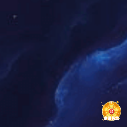
两个风格截然不同的战术布局，无疑使得这场赛事充满悬
念。一方面是追求速度与激情的阿斯塔；另一方面是强调耐
心与稳健的中日德兰，最终谁能胜出，将考验两队教练团队
及其执行能力。
4、历史交锋记录
回顾两队之间以往交锋记录，我们发现虽然次数并不多，但
每一场都是高水平较量。从过往的数据来看，两队互有胜
负，但整体平分秋色。这说明双方实力相当，都有能力制造
出精彩瞬间。然而，从心理层面看，此类均势交锋往往容易
导致某一方出现“心理优势”的情况，因此历史交锋记录或许
会影响到本次较量中的临场表现。
值得注意的是，在最近的一次交锋中，中日德兰以微弱优势