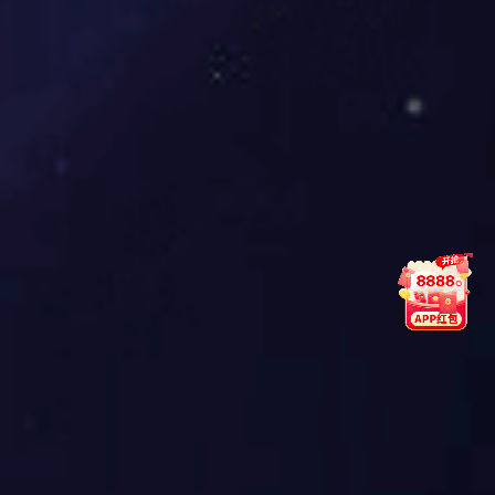
最后，本次赛事不仅是技术与智慧之争，更是意志力和团队
协作能力的一次体现。随着比赛临近，相信无论是哪支球
队，都必定会全力以赴，为观众奉献一场精彩绝伦、高水平
竞技表演！
上一篇
下一篇
热门资讯
导航
知道
雷火电竞官网
案例精选
品牌故事
服务宗旨