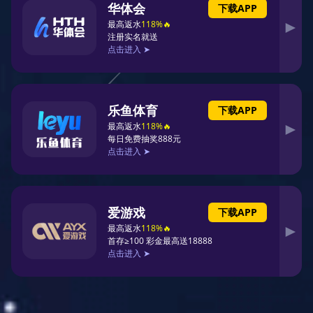
与李丽畅谈羽毛球生涯的
点滴与成长之路