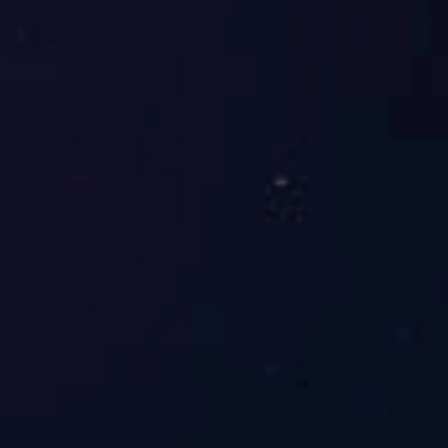
雷火电子竞技体育VIP官网【最新版本下载地址】,雷
火竞技齐聚雷火电子竞技平台(雷火电竞app官方网站,
雷火电竞最新版本下载,雷火电竞 亚洲电竞先驱,雷火
电竞体育娱乐平台,雷火电竞APP下载链接,雷火电竞
app官网入口,雷火电竞官网app下载,雷火亚洲电竞平
台官网,雷火电竞app最新版下载,雷火电竞下载官网入
口,雷火电竞官网入口,雷火电竞网页版登录,雷火电子
竞技在线官网进入,雷火官方电竞,雷火电竞手机网址),
雷火电子竞技官网是广大玩家最喜欢的电子竞猜平台,
业界第一,信誉保证,打造国内最专业的电竞品牌rayber
最佳电子竞技平台.