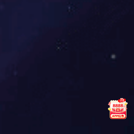
盘点与他们的辉煌成就解
析