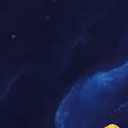
C罗独特发型解析足球明星
的时尚风格与个性魅力展
现